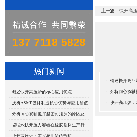
上一篇：
快开高
137 7118 5828
热门新闻
·
概述快开高压
·
分析同心双轴
· 概述快开高压炉的核心应用优点
·
快开高压炉：
· 浅析ASME设计制造核心优势与应用价值
· 分析同心双轴搅拌釜密封泄漏的原因及解决方法
· 齿啮式快开压力容器在橡胶塑料生产行业中的应用
· 快开高压炉：定义与用途的剖析