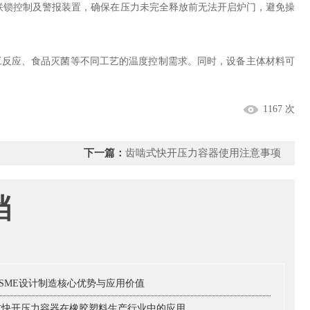
放、联锁控制及警报装置，确保在压力未完全释放前无法开启炉门，避免操
工反应、食品灭菌等不同工艺的温度控制需求。同时，设备主体材料可
1167 次
下一篇：
齿啮式快开压力容器使用注意事项
档
SME设计制造核心优势与应用价值
式快开压力容器在橡胶塑料生产行业中的应用