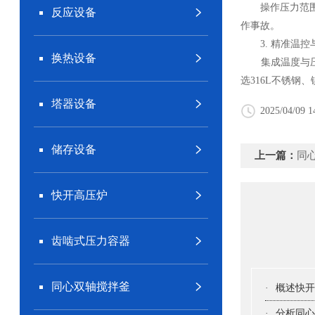
操作压力范围覆盖
反应设备
作事故。
3. 精准温控
换热设备
集成温度与压力
选316L不锈
塔器设备
2025/04/09 1
储存设备
上一篇：
同
快开高压炉
齿啮式压力容器
同心双轴搅拌釜
·
概述快
·
分析同