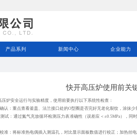
产品系列
新闻中心
企业能力
快开高压炉使用前关
炉安全运行与实验精度，使用前要执行以下系统性检查：
认：重点查看釜盖、法兰接口处的O型圈是否完好无老化裂纹，涂抹少
试：通过氮气充放循环检测压力表准确性（误差应＜±0.5MPa），同
准：将标准热电偶插入测温孔，对比显示面板数值进行校正；加热丝电