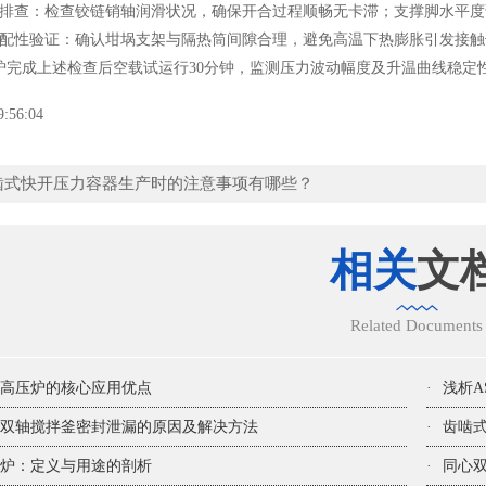
查：检查铰链销轴润滑状况，确保开合过程顺畅无卡滞；支撑脚水平度
性验证：确认坩埚支架与隔热筒间隙合理，避免高温下热膨胀引发接
炉
完成上述检查后空载试运行30分钟，监测压力波动幅度及升温曲线稳定
9:56:04
啮式快开压力容器生产时的注意事项有哪些？
相关
文
Related Documents
开高压炉的核心应用优点
·
浅析A
心双轴搅拌釜密封泄漏的原因及解决方法
·
齿啮
压炉：定义与用途的剖析
·
同心