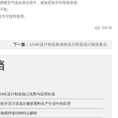
调整至气泡水准仪居中，避免受热不均导致变形。
触干扰。
性方可投料使用。
910 次
下一篇：
ASME设计制造标准的压力容器设计制造要点
档
SME设计制造核心优势与应用价值
式快开压力容器在橡胶塑料生产行业中的应用
双轴搅拌釜结构特点解析