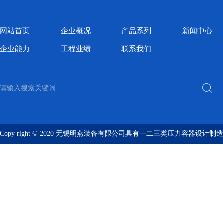
网站首页
企业概况
产品系列
新闻中心
企业能力
工程业绩
联系我们
Copy right © 2020 无锡明燕装备有限公司具有一二三类压力容器设计