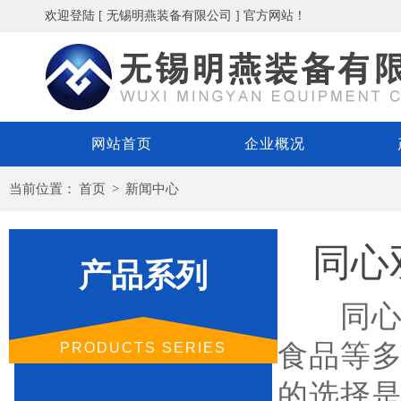
欢迎登陆 [ 无锡明燕装备有限公司 ] 官方网站！
网站首页
企业概况
当前位置：
首页
>
新闻中心
同心
产品系列
同心双
食品等
PRODUCTS SERIES
的选择