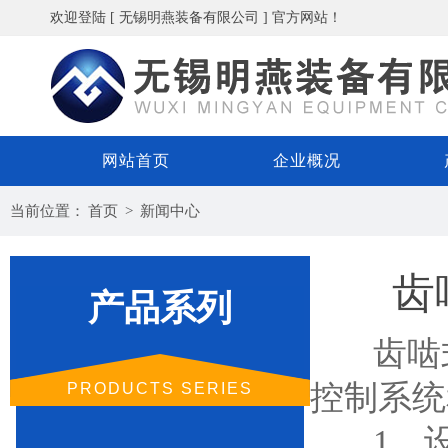
欢迎登陆 [ 无锡明燕装备有限公司 ] 官方网站！
网站首页
企业概况
当前位置：
首页
>
新闻中心
齿
产品系列
齿啮式
控制系统
PRODUCTS SERIES
1、设