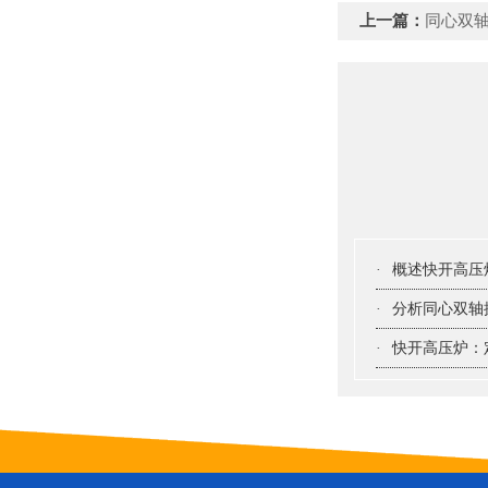
上一篇：
同心双
·
概述快开高压
·
分析同心双轴
·
快开高压炉：