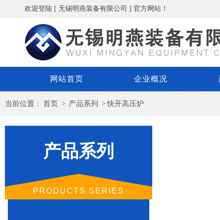
欢迎登陆 [ 无锡明燕装备有限公司 ] 官方网站！
网站首页
企业概况
当前位置：
首页
>
产品系列
>
快开高压炉
产品系列
PRODUCTS SERIES