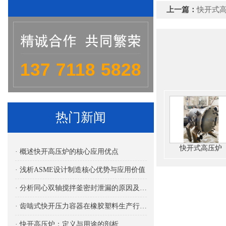
上一篇：
快开式
137 7118 5828
热门新闻
快开式高压炉
· 概述快开高压炉的核心应用优点
· 浅析ASME设计制造核心优势与应用价值
· 分析同心双轴搅拌釜密封泄漏的原因及解决方法
· 齿啮式快开压力容器在橡胶塑料生产行业中的应用
· 快开高压炉：定义与用途的剖析