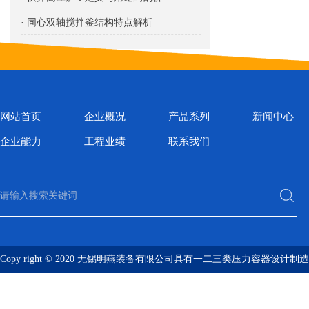
· 同心双轴搅拌釜结构特点解析
网站首页
企业概况
产品系列
新闻中心
企业能力
工程业绩
联系我们
Copy right © 2020 无锡明燕装备有限公司具有一二三类压力容器设计